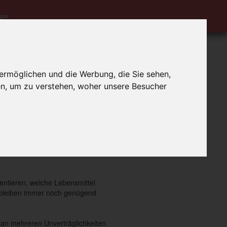
gin
Letzte Aktualisierung:
14.4.2018
ermöglichen und die Werbung, die Sie sehen,
en, um zu verstehen, woher unsere Besucher
 kann ich eigentlich
s Mittel der Wahl, die
ientieren, welche Lebensmittel
s bleiben immer noch genügend
n an mehreren Unverträglichkeiten