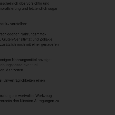
rscheinlich übervorsichtig und
oralisierung und letztendlich sogar
ank« vorstellen:
erschiedenen Nahrungsmittel-
 Gluten-Sensitivität und Zöliakie
zusätzlich noch mit einer genaueren
ejenigen Nahrungsmittel anzeigen
rprobungsphase eventuell
von Mahlzeiten.
l-Unverträglichkeiten einen
ratung als wertvolles Werkzeug
ererseits den Klienten Anregungen zu