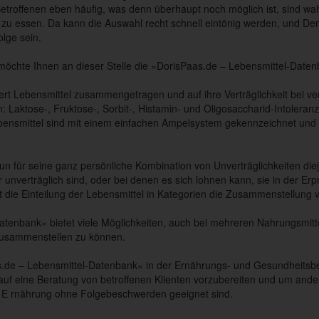
Betroffenen eben häufig, was denn überhaupt noch möglich ist, sind wah
zu essen. Da kann die Auswahl recht schnell eintönig werden, und Dem
lge sein.
öchte Ihnen an dieser Stelle die »DorisPaas.de – Lebensmittel-Datenb
ert Lebensmittel zusammengetragen und auf ihre Verträglichkeit bei v
: Laktose-, Fruktose-, Sorbit-, Histamin- und Oligosaccharid-Intoleranz,
ebensmittel sind mit einem einfachen Ampelsystem gekennzeichnet und 
 nun für seine ganz persönliche Kombination von Unverträglichkeiten di
r unverträglich sind, oder bei denen es sich lohnen kann, sie in der E
rt die Einteilung der Lebensmittel in Kategorien die Zusammenstellung 
tenbank« bietet viele Möglichkeiten, auch bei mehreren Nahrungsmitte
zusammenstellen zu können.
.de – Lebensmittel-Datenbank« in der Ernährungs- und Gesundheitsbe
 auf eine Beratung von betroffenen Klienten vorzubereiten und um and
e E rnährung ohne Folgebeschwerden geeignet sind.