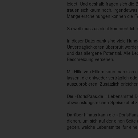
leidet. Und deshalb fragen sich die 
trauen sich kaum noch, irgendetwas 
Mangelerscheinungen können die Fo
So weit muss es nicht kommen! Ich m
In dieser Datenbank sind viele Hund
Unverträglichkeiten überprüft worden
und das allergene Potenzial. Alle L
Beschreibung versehen.
Mit Hilfe von Filtern kann man sich
lassen, die entweder verträglich ode
auszuprobieren. Zusätzlich erleiche
Die »DorisPaas.de – Lebensmittel-Da
abwechslungsreichen Speisezettel 
Darüber hinaus kann die »DorisPaas
dienen, um sich auf der einen Seite
geben, welche Lebensmittel für ein