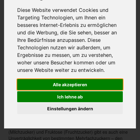
Unverträglichkeit
Diese Website verwendet Cookies und
Targeting Technologien, um Ihnen ein
Behandlung der Oligosaccharid-
Unverträglichkeit
besseres Internet-Erlebnis zu ermöglichen
und die Werbung, die Sie sehen, besser an
Darmgymnastik
Ihre Bedürfnisse anzupassen. Diese
Technologien nutzen wir außerdem, um
Beratung
Ergebnisse zu messen, um zu verstehen,
War dieser Beitrag hilfreich für Sie?
woher unsere Besucher kommen oder um
unsere Website weiter zu entwickeln.
Alle akzeptieren
Oligosaccharid-Unverträglichkeit –
Ich lehne ab
was ist das?
Einstellungen ändern
Wie bei den bekannten Unverträglichkeiten von Laktose
(Milchzucker) und Fruktose (Fruchtzucker) gibt es auch eine
Unverträglichkeit von bestimmten Mehrfachzuckern – den