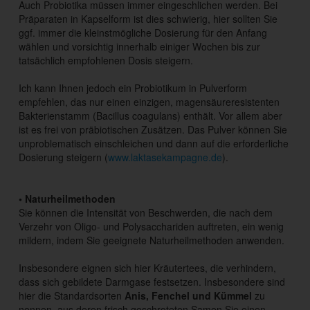
Auch Probiotika müssen immer eingeschlichen werden. Bei
Präparaten in Kapselform ist dies schwierig, hier sollten Sie
ggf. immer die kleinstmögliche Dosierung für den Anfang
wählen und vorsichtig innerhalb einiger Wochen bis zur
tatsächlich empfohlenen Dosis steigern.
Ich kann Ihnen jedoch ein Probiotikum in Pulverform
empfehlen, das nur einen einzigen, magensäureresistenten
Bakterienstamm (Bacillus coagulans) enthält. Vor allem aber
ist es frei von präbiotischen Zusätzen. Das Pulver können Sie
unproblematisch einschleichen und dann auf die erforderliche
Dosierung steigern (
www.laktasekampagne.de
).
• Naturheilmethoden
Sie können die Intensität von Beschwerden, die nach dem
Verzehr von Oligo- und Polysacchariden auftreten, ein wenig
mildern, indem Sie geeignete Naturheilmethoden anwenden.
Insbesondere eignen sich hier Kräutertees, die verhindern,
dass sich gebildete Darmgase festsetzen. Insbesondere sind
hier die Standardsorten
Anis, Fenchel und Kümmel
zu
nennen, aus deren frisch geschroteten Samen Sie einen