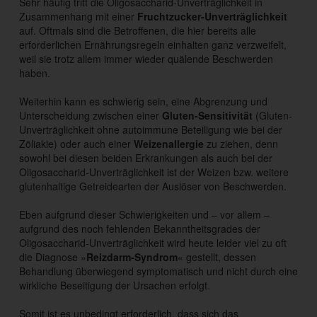
Sehr häufig tritt die Oligosaccharid-Unverträglichkeit in
Zusammenhang mit einer
Fruchtzucker-Unverträglichkeit
auf. Oftmals sind die Betroffenen, die hier bereits alle
erforderlichen Ernährungsregeln einhalten ganz verzweifelt,
weil sie trotz allem immer wieder quälende Beschwerden
haben.
Weiterhin kann es schwierig sein, eine Abgrenzung und
Unterscheidung zwischen einer
Gluten-Sensitivität
(Gluten-
Unverträglichkeit ohne autoimmune Beteiligung wie bei der
Zöliakie) oder auch einer
Weizenallergie
zu ziehen, denn
sowohl bei diesen beiden Erkrankungen als auch bei der
Oligosaccharid-Unverträglichkeit ist der Weizen bzw. weitere
glutenhaltige Getreidearten der Auslöser von Beschwerden.
Eben aufgrund dieser Schwierigkeiten und – vor allem –
aufgrund des noch fehlenden Bekanntheitsgrades der
Oligosaccharid-Unverträglichkeit wird heute leider viel zu oft
die Diagnose »
Reizdarm-Syndrom
« gestellt, dessen
Behandlung überwiegend symptomatisch und nicht durch eine
wirkliche Beseitigung der Ursachen erfolgt.
Somit ist es unbedingt erforderlich, dass sich das