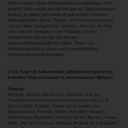
Fisch enthalten diese Kohlenhydrate normalerweise nicht,
lediglich Milch enthält geringe Mengen an Oligosacchariden.
Achtung ist jedoch bei industriell bearbeiteten tierischen
Nahrungsmitteln (Wurst, Fleisch- und Fischzubereitungen)
und vor allem Fertiggerichten geboten, denn hier ist völlig
offen, was die Hersteller in ihre Produkte mischen.
Insbesondere können hier die diversen
Lebensmittelzusatzstoffe wie Gelier-, Binde- und
Verdickungsmittel zu einem nicht unbeträchtlichen
Oligosaccharidgehalt beitragen.
o U.a. folgende Lebensmittel (alphabetisch geordnet)
enthalten Oligosaccharide in nennenswerten Mengen:
Gemüse
Bärlauch, Bohnen (alle Sorten), Chicoree, Chili (als
Frischware und als Gewürz und Gewürzzutat wie u.a. in
Sambal Olek), Endivien, Erbsen (auch Zucker- und
Kaiserschoten), Fenchel, Gurken, Kartoffeln, Karotten,
Kichererbsen, Knoblauch, Kohl (alle Sorten: Blumen-, Rosen-,
Weiß-, Rot- und Grünkohl, Kohlrabi, Brokkoli etc.), Kopfsalat,