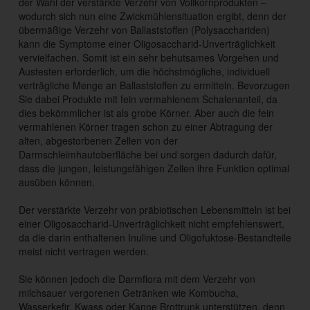
der Wahl der verstärkte Verzehr von Vollkornprodukten –
wodurch sich nun eine Zwickmühlensituation ergibt, denn der
übermäßige Verzehr von Ballaststoffen (Polysacchariden)
kann die Symptome einer Oligosaccharid-Unverträglichkeit
vervielfachen. Somit ist ein sehr behutsames Vorgehen und
Austesten erforderlich, um die höchstmögliche, individuell
verträgliche Menge an Ballaststoffen zu ermitteln. Bevorzugen
Sie dabei Produkte mit fein vermahlenem Schalenanteil, da
dies bekömmlicher ist als grobe Körner. Aber auch die fein
vermahlenen Körner tragen schon zu einer Abtragung der
alten, abgestorbenen Zellen von der
Darmschleimhautoberfläche bei und sorgen dadurch dafür,
dass die jungen, leistungsfähigen Zellen ihre Funktion optimal
ausüben können.
Der verstärkte Verzehr von präbiotischen Lebensmitteln ist bei
einer Oligosaccharid-Unverträglichkeit nicht empfehlenswert,
da die darin enthaltenen Inuline und Oligofuktose-Bestandteile
meist nicht vertragen werden.
Sie können jedoch die Darmflora mit dem Verzehr von
milchsauer vergorenen Getränken wie Kombucha,
Wasserkefir, Kwass oder Kanne Brottrunk unterstützen, denn