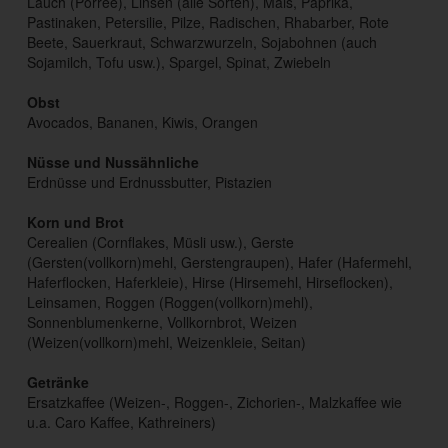
Lauch (Porree), Linsen (alle Sorten), Mais, Paprika,
Pastinaken, Petersilie, Pilze, Radischen, Rhabarber, Rote
Beete, Sauerkraut, Schwarzwurzeln, Sojabohnen (auch
Sojamilch, Tofu usw.), Spargel, Spinat, Zwiebeln
Obst
Avocados, Bananen, Kiwis, Orangen
Nüsse und Nussähnliche
Erdnüsse und Erdnussbutter, Pistazien
Korn und Brot
Cerealien (Cornflakes, Müsli usw.), Gerste
(Gersten(vollkorn)mehl, Gerstengraupen), Hafer (Hafermehl,
Haferflocken, Haferkleie), Hirse (Hirsemehl, Hirseflocken),
Leinsamen, Roggen (Roggen(vollkorn)mehl),
Sonnenblumenkerne, Vollkornbrot, Weizen
(Weizen(vollkorn)mehl, Weizenkleie, Seitan)
Getränke
Ersatzkaffee (Weizen-, Roggen-, Zichorien-, Malzkaffee wie
u.a. Caro Kaffee, Kathreiners)