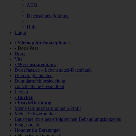
AGB
Datenschutzerklärung
Hilfe
Login
• Sitemap für Smartphones
• Doris Paas
Home
Vita
• Wissensdatenbank
DorisPaas.de – Lebensmittel-Datenbank
Unverträglichkeiten
Dünndarmfehlbesiedelung
Ganzheitliche Gesundheit
Lexika
• Bücher
• Praxis/Beratung
Meine Grundsätze und mein Profil
Meine Schwerpunkte
Bausteine (m)eines erfolgreichen Behandlungskonzepts
Erstgespräch
Honorar für Beratungen
• Newsletter/Downloads