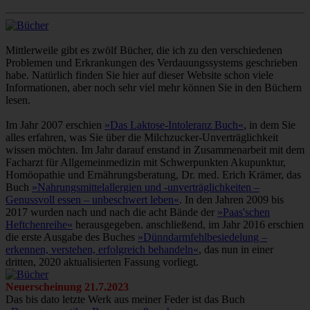
Mittlerweile gibt es zwölf Bücher, die ich zu den verschiedenen
Problemen und Erkrankungen des Verdauungssystems geschrieben
habe. Natürlich finden Sie hier auf dieser Website schon viele
Informationen, aber noch sehr viel mehr können Sie in den Büchern
lesen.
Im Jahr 2007 erschien
»Das Laktose-Intoleranz Buch«
, in dem Sie
alles erfahren, was Sie über die Milchzucker-Unverträglichkeit
wissen möchten. Im Jahr darauf enstand in Zusammenarbeit mit dem
Facharzt für Allgemeinmedizin mit Schwerpunkten Akupunktur,
Homöopathie und Ernährungsberatung, Dr. med. Erich Krämer, das
Buch
»Nahrungsmittelallergien und -unverträglichkeiten –
Genussvoll essen – unbeschwert leben«
. In den Jahren 2009 bis
2017 wurden nach und nach die acht Bände der
»Paas'schen
Heftchenreihe«
herausgegeben. anschließend, im Jahr 2016 erschien
die erste Ausgabe des Buches
»Dünndarmfehlbesiedelung –
erkennen, verstehen, erfolgreich behandeln«
, das nun in einer
dritten, 2020 aktualisierten Fassung vorliegt.
Neuerscheinung 21.7.2023
Das bis dato letzte Werk aus meiner Feder ist das Buch