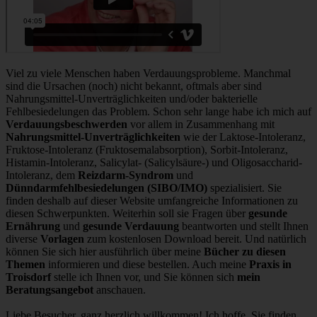
Viel zu viele Menschen haben Verdauungsprobleme. Manchmal
sind die Ursachen (noch) nicht bekannt, oftmals aber sind
Nahrungsmittel-Unverträglichkeiten und/oder bakterielle
Fehlbesiedelungen das Problem. Schon sehr lange habe ich mich auf
Verdauungsbeschwerden
vor allem in Zusammenhang mit
Nahrungsmittel-Unverträglichkeiten
wie der Laktose-Intoleranz,
Fruktose-Intoleranz (Fruktosemalabsorption), Sorbit-Intoleranz,
Histamin-Intoleranz, Salicylat- (Salicylsäure-) und Oligosaccharid-
Intoleranz, dem
Reizdarm-Syndrom
und
Dünndarmfehlbesiedelungen (SIBO/IMO)
spezialisiert. Sie
finden deshalb auf dieser Website umfangreiche Informationen zu
diesen Schwerpunkten. Weiterhin soll sie Fragen über
gesunde
Ernährung
und
gesunde Verdauung
beantworten und stellt Ihnen
diverse
Vorlagen
zum kostenlosen Download bereit. Und natürlich
können Sie sich hier ausführlich über meine
Bücher zu diesen
Themen
informieren und diese bestellen. Auch meine
Praxis in
Troisdorf
stelle ich Ihnen vor, und Sie können sich
mein
Beratungsangebot
anschauen.
Liebe Besucher, ganz herzlich willkommen! Ich hoffe, Sie finden