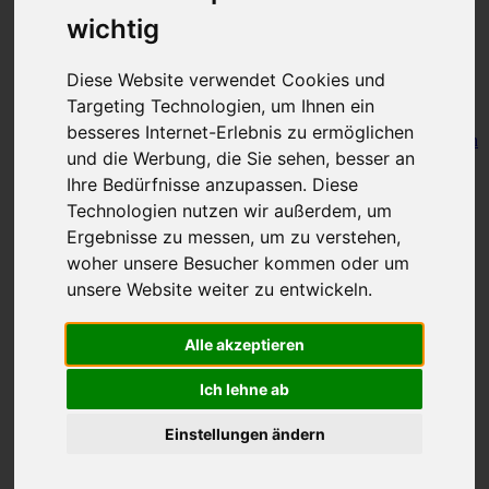
wichtig
Hilfe
Erfolgreiche Arztsuche
Diese Website verwendet Cookies und
Wie finde ich einen qualifizierten
Arzt/Therapeuten oder Berater?
Targeting Technologien, um Ihnen ein
besseres Internet-Erlebnis zu ermöglichen
Was kann das Internet für Ihre Gesundheit leisten
und die Werbung, die Sie sehen, besser an
und was nicht?
Ihre Bedürfnisse anzupassen. Diese
Selbsttests bei Nahrungsmittel-
Technologien nutzen wir außerdem, um
Unverträglichkeiten
Ergebnisse zu messen, um zu verstehen,
Wie sinnvoll sind IgG-Antikörper-Tests
woher unsere Besucher kommen oder um
(ELISA)?
unsere Website weiter zu entwickeln.
Fragen und Antworten (FAQ)
Alle akzeptieren
Kurzinfos
Ich lehne ab
Unverträglichkeiten
Laktose-Intoleranz
Einstellungen ändern
Laktose-Intoleranz
Fruktose-Intoleranz